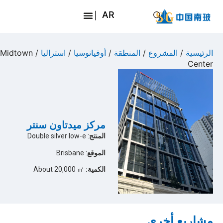
AR
EN
JA
الرئيسية
/
المشروع
/
المنطقة
/
أوقيانوسيا
/
استراليا
/ Midtown
Center
RU
مركز ميدتاون سنتر
المنتج
: Double silver low-e
الموقع
: Brisbane
الكمية:
About 20,000 ㎡
مشاريع أخرى