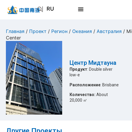
RU
EN
AR
Главная
/
Проект
/
Регион
/
Океания
/
Австралия
/ M
Center
JA
Центр Мидтауна
Продукт
: Double silver
low-e
Расположение
: Brisbane
Количество:
About
20,000 ㎡
Другие Проекты