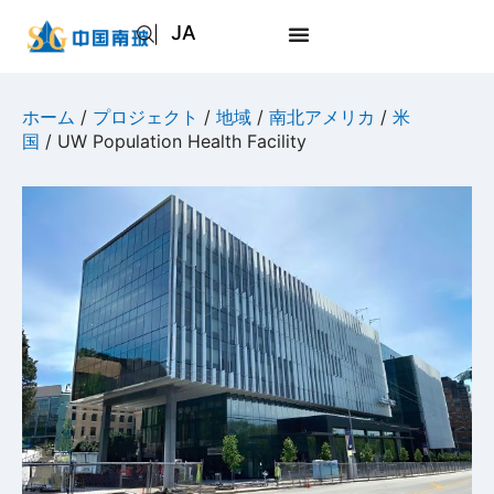
JA
EN
AR
ホーム
/
プロジェクト
/
地域
/
南北アメリカ
/
米
国
/ UW Population Health Facility
RU