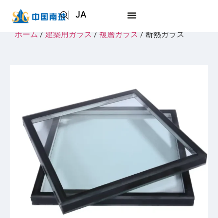
JA
EN
ホーム
/
建築用ガラス
/
複層ガラス
/ 断熱ガラス
AR
RU