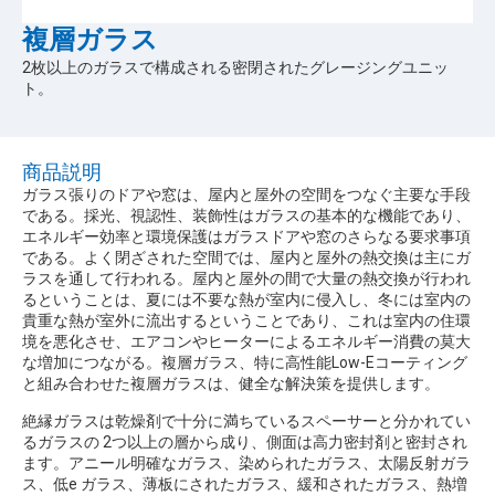
複層ガラス
2枚以上のガラスで構成される密閉されたグレージングユニッ
ト。
商品説明
ガラス張りのドアや窓は、屋内と屋外の空間をつなぐ主要な手段
である。採光、視認性、装飾性はガラスの基本的な機能であり、
エネルギー効率と環境保護はガラスドアや窓のさらなる要求事項
である。よく閉ざされた空間では、屋内と屋外の熱交換は主にガ
ラスを通して行われる。屋内と屋外の間で大量の熱交換が行われ
るということは、夏には不要な熱が室内に侵入し、冬には室内の
貴重な熱が室外に流出するということであり、これは室内の住環
境を悪化させ、エアコンやヒーターによるエネルギー消費の莫大
な増加につながる。複層ガラス、特に高性能Low-Eコーティング
と組み合わせた複層ガラスは、健全な解決策を提供します。
絶縁ガラスは乾燥剤で十分に満ちているスペーサーと分かれてい
るガラスの 2つ以上の層から成り、側面は高力密封剤と密封され
ます。アニール明確なガラス、染められたガラス、太陽反射ガラ
ス、低e ガラス、薄板にされたガラス、緩和されたガラス、熱増